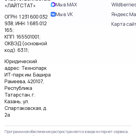
Мы в MAX
Wildberrie
«ЛАЙТСТАТ»
Мы в VK
Яндекс М
ОГРН: 1 231 600 032
938; ИНН: 1 685 012
Карта сай
165;
КПП: 165501001;
ОКВЭД (основной
код): 63.11;
Юридический
адрес: Технопарк
ИТ-парк им. Башира
Рамеева, 420107,
Республика
Татарстан, г.
Казань, ул.
Спартаковская, д.
2а
Программное обеспечение распространяется в виде интернет-сервиса,