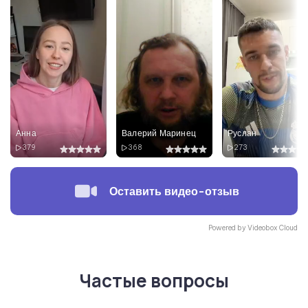
Анна
Валерий Маринец
Руслан
379
368
273
Оставить видео-отзыв
Powered by Videobox Cloud
Частые вопросы