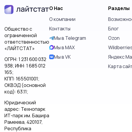
О Нас
Разделы
О компании
Возможно
Контакты
Блог
Общество с
ограниченной
Мы в Telegram
Ozon
ответственностью
Мы в MAX
Wildberrie
«ЛАЙТСТАТ»
Мы в VK
Яндекс М
ОГРН: 1 231 600 032
938; ИНН: 1 685 012
Карта сай
165;
КПП: 165501001;
ОКВЭД (основной
код): 63.11;
Юридический
адрес: Технопарк
ИТ-парк им. Башира
Рамеева, 420107,
Республика